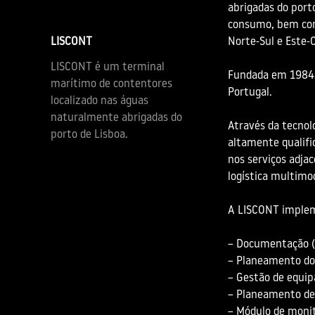
abrigadas do port
consumo, bem como
LISCONT
Norte-Sul e Este-
LISCONT é um terminal
Fundada em 1984, 
marítimo de contentores
Portugal.
localizado nas águas
naturalmente abrigadas do
Através da tecnol
porto de Lisboa.
altamente qualifi
nos serviços adj
logística multimo
Mais 
A LISCONT implem
Sobre nó
Notícias
– Documentação (
Carreiras
– Planeamento do
Casos de
– Gestão de equi
Contacto
– Planeamento de
– Módulo de monit