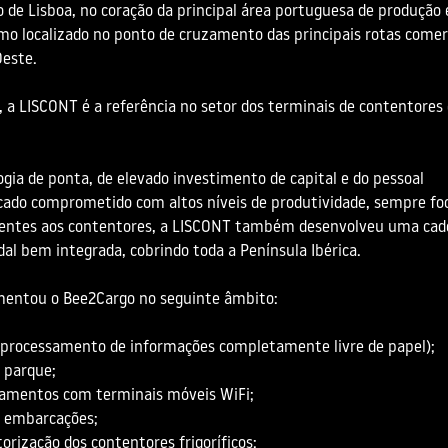
o de Lisboa, no coração da principal área portuguesa de produção 
 localizado no ponto de cruzamento das principais rotas comer
Oeste.
a LISCONT é a referência no setor dos terminais de contentores
ogia de ponta, de elevado investimento de capital e do pessoal
cado comprometido com altos níveis de produtividade, sempre fo
acentes aos contentores, a LISCONT também desenvolveu uma cad
dal bem integrada, cobrindo toda a Península Ibérica.
Infos
Soluções
entou o Bee2Cargo no seguinte âmbito:
s
Intelligent Enterprise
Infraestruturas e Segurança
processamento de informações completamente livre de papel);
Consultoria e Suporte
 parque;
 Sucesso
Soluções de Software
pamentos com terminais móveis WiFi;
s
Inovação e Desenvolvimento
 embarcações;
Formação
orização dos contentores frigoríficos;