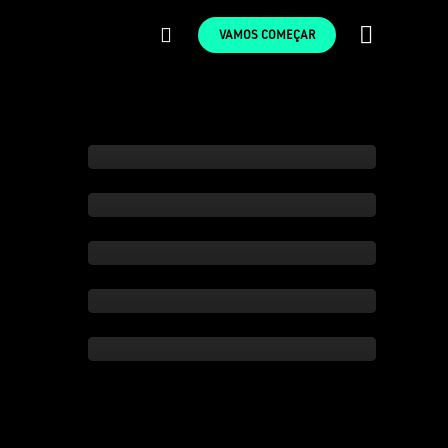
VAMOS COMEÇAR
Controlo intermodal de terminal
Controlo em tempo real e cada
movimento único
Deteção de Incêndios em
Plantações Florestais na
Amazónia
Deteção Termográfica de
Incêndios​ em Instalações
Industriais
Deteção de Incêndios Florestais –
Zona Mineira a céu aberto