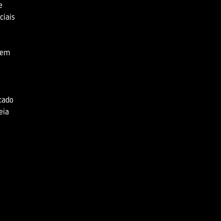
e
ciais
 em
cado
eia
Política de Privacidade
Política da Qualidade
Canal de Denúncia (Interno)
Canal de Denúncia (Externo)
Apoios e Incentivos (PT2020)