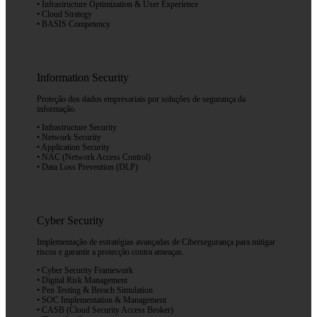
• Infrastructure Optimization & User Experience
• Cloud Strategy
• BASIS Competency
Information Security
Proteção dos dados empresariais por soluções de segurança da
informação.
• Infrastructure Security
• Network Security
• Application Security
• NAC (Network Access Control)
• Data Loss Prevention (DLP)
Cyber Security
Implementação de estratégias avançadas de Cibersegurança para mitigar
riscos e garantir a protecção contra ameaças.
• Cyber Security Framework
• Digital Risk Management
• Pen Testing & Breach Simulation
• SOC Implementation & Management
• CASB (Cloud Security Access Broker)