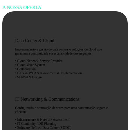
A NOSSA OFERTA
Data Center & Cloud
Implementação e gestão de data centers e soluções de cloud que
garantem a continuidade e a escalabilidade dos negócios.
• Cloud Network Service Provider
• Cloud Voice System
• Collaboration
• LAN & WLAN Assessment & Implementation
• SD-WAN Design
IT Networking & Communications
Configuração e otimização de redes para uma comunicação segura e
eficiente.
• Infrastructure & Network Assessment
• IT Continuity / DR Planning
• Software Defined Data Center (SDDC)