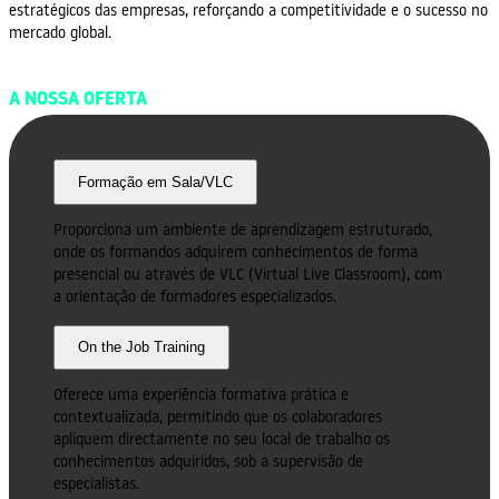
estratégicos das empresas, reforçando a competitividade e o sucesso no
mercado global.
A NOSSA OFERTA
Formação em Sala/VLC
Proporciona um ambiente de aprendizagem estruturado,
onde os formandos adquirem conhecimentos de forma
presencial ou através de VLC (Virtual Live Classroom), com
a orientação de formadores especializados.
On the Job Training
Oferece uma experiência formativa prática e
contextualizada, permitindo que os colaboradores
apliquem directamente no seu local de trabalho os
conhecimentos adquiridos, sob a supervisão de
especialistas.