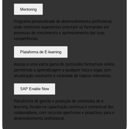
Mentoring
Programa personalizado de desenvolvimento profissional,
onde mentores experientes orientam os formandos em
processos de crescimento e aprimoramento das suas
competências.
Plataforma de E-learning
Acesso a uma vasta gama de conteúdos formativos online,
permitindo a aprendizagem a qualquer hora e lugar, com
atualização constante e variedade de tópicos relevantes.
SAP Enable Now
Plataforma de gestão e produção de conteúdos de e-
learning, focada na capacitação contínua e contextual dos
colaboradores, com recursos oportunos e proactivos para o
desenvolvimento profissional.