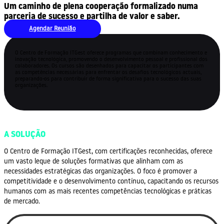
Um caminho de plena cooperação formalizado numa
parceria de sucesso e partilha de valor e saber.
Agendar Reunião
O Centro de Formação ITGest oferece programas que combinam conhecimento e
inovação tecnológica, promovendo o desenvolvimento pessoal e profissional dos
colaboradores. Os cursos são desenhados para capacitar os participantes com
as competências necessárias para enfrentar os desafios tecnológicos actuais,
preparando-os para contribuir de forma significativa para o sucesso das suas
organizações.
A SOLUÇÃO
O Centro de Formação ITGest, com certificações reconhecidas, oferece
um vasto leque de soluções formativas que alinham com as
necessidades estratégicas das organizações. O foco é promover a
competitividade e o desenvolvimento contínuo, capacitando os recursos
humanos com as mais recentes competências tecnológicas e práticas
de mercado.